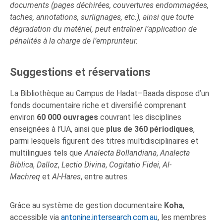
documents (pages déchirées, couvertures endommagées,
taches, annotations, surlignages, etc.), ainsi que toute
dégradation du matériel, peut entraîner l’application de
pénalités à la charge de l’emprunteur.
Suggestions et réservations
La Bibliothèque au Campus de Hadat–Baada dispose d’un
fonds documentaire riche et diversifié comprenant
environ
60 000 ouvrages
couvrant les disciplines
enseignées à l’UA, ainsi que
plus de 360 périodiques
,
parmi lesquels figurent des titres multidisciplinaires et
multilingues tels que
Analecta Bollandiana
,
Analecta
Biblica
,
Dalloz
,
Lectio Divina
,
Cogitatio Fidei
,
Al-
Machreq
et
Al-Hares
, entre autres.
Grâce au système de gestion documentaire
Koha
,
accessible via
antonine.intersearch.com.au
, les membres