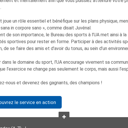
ement et mentalement afin que vous puissiez atteindre votre ple
.
t joue un rôle essentiel et bénéfique sur les plans physique, men
sana in corpore sano », comme disait Juvénal.
nt de son importance, le Bureau des sports à l’UA met ainsi à la 
ités sportives pour rester en forme. Participer à des activités s
n, de se faire des amis et d’avoir du tonus, au sein d’un environn
r dans le domaine du sport, l’UA encourage vivement sa communau
ue l’exercice ne change pas seulement le corps, mais aussi l’espri
ez-nous et devenez des gagnants, des champions !
uvrez le service en action