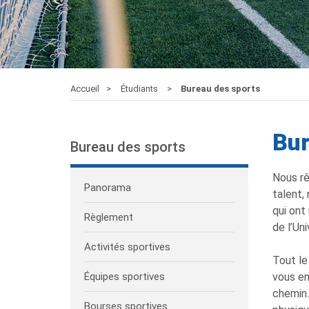
Accueil
Étudiants
Bureau des sports
Bur
Bureau des sports
Nous rê
Panorama
talent,
qui ont
Règlement
de l’Un
Activités sportives
Tout le
Équipes sportives
vous en
chemin.
Bourses sportives