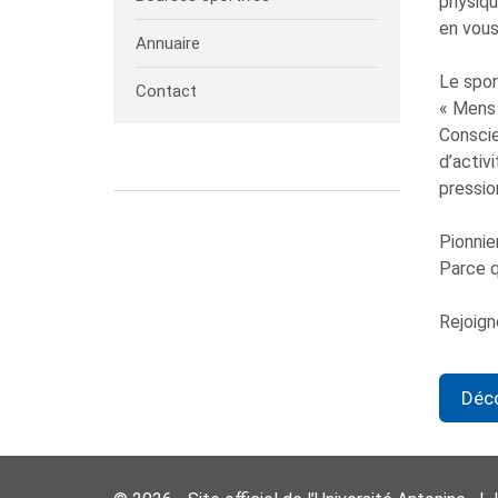
physiqu
en vous
Annuaire
Le spor
Contact
« Mens 
Conscie
d’activ
pressio
Pionnie
Parce q
Rejoign
Déco