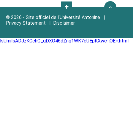
© 2026 - Site officiel de l’Université Antonine |
Privacy Statement
|
Disclaimer
lsUmiIsADJzKCchG_gDXO46dZnq1WK7cUEpKXwc-jOE=.html