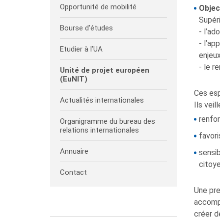
Opportunité de mobilité
Objec
Supéri
Bourse d’études
- l’ad
- l’ap
Etudier à l’UA
enjeu
- le r
Unité de projet européen
(EuNIT)
Ces esp
Actualités internationales
Ils veill
renfo
Organigramme du bureau des
relations internationales
favori
Annuaire
sensib
citoye
Contact
Une pr
accompa
créer d