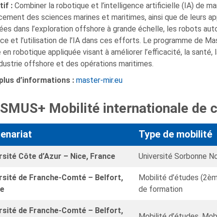
if :
Combiner la robotique et l’intelligence artificielle (IA) de 
cement des sciences marines et maritimes, ainsi que de leurs a
es dans l’exploration offshore à grande échelle, les robots au
ce et l’utilisation de l’IA dans ces efforts. Le programme de M
 en robotique appliquée visant à améliorer l’efficacité, la santé
ndustrie offshore et des opérations maritimes.
plus d’informations :
master-mir.eu
SMUS+ Mobilité internationale de c
enariat
Type de mobilité
rsité Côte d’Azur – Nice, France
Université Sorbonne No
rsité de Franche-Comté – Belfort,
Mobilité d’études (2èm
e
de formation
rsité de Franche-Comté – Belfort,
Mobilité d’études, Mob