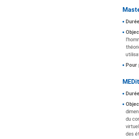
Maste
Durée
Objec
l’homm
théori
utilis
Pour 
MEDit
Durée
Object
dimens
du con
virtue
des ét