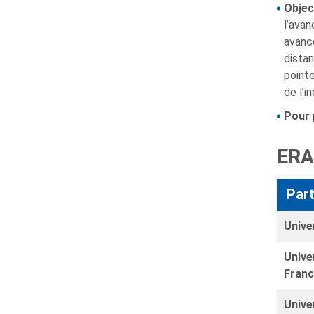
Object
l’avan
avancé
distan
pointe
de l’i
Pour 
ERA
Part
Unive
Unive
Franc
Unive