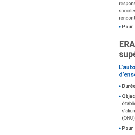
respons
sociale
rencont
Pour 
ERA
supé
L’aut
d’ens
Durée
Object
établ
s’alig
(ONU)
Pour 