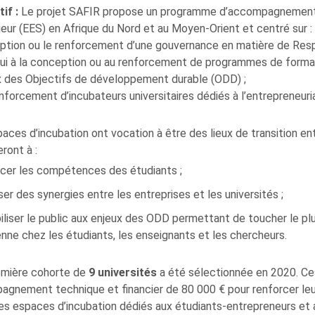
tif :
Le projet SAFIR propose un programme d’accompagnement
eur (EES) en Afrique du Nord et au Moyen-Orient et centré sur :
option ou le renforcement d’une gouvernance en matière de Respo
pui à la conception ou au renforcement de programmes de formati
x des Objectifs de développement durable (ODD) ;
enforcement d’incubateurs universitaires dédiés à l’entrepreneuria
aces d’incubation ont vocation à être des lieux de transition ent
eront à :
rcer les compétences des étudiants ;
ser des synergies entre les entreprises et les universités ;
iliser le public aux enjeux des ODD permettant de toucher le pl
nne chez les étudiants, les enseignants et les chercheurs.
emière cohorte de
9 universités
a été sélectionnée en 2020. Ce
gnement technique et financier de 80 000 € pour renforcer leur
es espaces d’incubation dédiés aux étudiants-entrepreneurs et