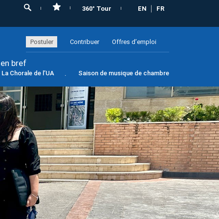
360° Tour
EN
FR
Postuler
Contribuer
Offres d’emploi
 en bref
La Chorale de l’UA
Saison de musique de chambre