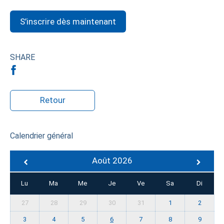
S’inscrire dès maintenant
SHARE
Retour
Calendrier général
Août 2026
Lu
Ma
Me
Je
Ve
Sa
Di
27
28
29
30
31
1
2
3
4
5
6
7
8
9