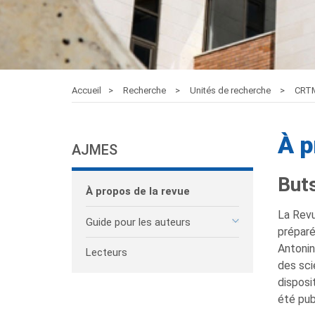
Accueil
Recherche
Unités de recherche
CRT
À p
AJMES
But
À propos de la revue
La Revu
Guide pour les auteurs
préparé
Antonin
Lecteurs
des sci
disposi
été pub