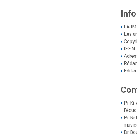
Inf
L’AJM
Les an
Copyr
ISSN 
Adress
Rédac
Éditeu
Com
Pr Ki
l’édu
Pr Nid
musica
Dr Bo