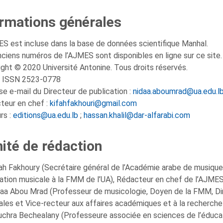
ormations générales
ES est incluse dans la base de données scientifique Manhal.
ciens numéros de l’AJMES sont disponibles en ligne sur ce site
ight © 2020 Université Antonine. Tous droits réservés.
: ISSN 2523-0778
e e-mail du Directeur de publication :
nidaa.aboumrad@ua.edu.l
teur en chef :
kifahfakhouri@gmail.com
rs :
editions@ua.edu.lb
;
hassan.khalil@dar-alfarabi.com
ité de rédaction
fah Fakhoury (Secrétaire général de l’Académie arabe de musiq
cation musicale à la FMM de l’UA), Rédacteur en chef de l’AJME
aa Abou Mrad (Professeur de musicologie, Doyen de la FMM, Dir
les et Vice-recteur aux affaires académiques et à la recherche à
uchra Bechealany (Professeure associée en sciences de l’éducat