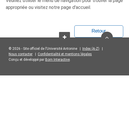
Veuillez utiliser le menu de navigation pour trouver la page
appropriée ou visitez notre page d'accueil.
Retour
© 2026 - Site officiel de l’Université Antonine |
Index (A-Z)
|
Nous contacter
|
Confidentialité et mentions légales
Conçu et développé par
Born Interactive
.