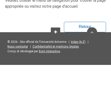
Veuillez utiliser le menu de navigation pour trouver la page
appropriée ou visitez notre page d'accueil.
Retour
© 2026 - Site officiel de l’Université Antonine |
Index (A-Z)
|
Nous contacter
|
Confidentialité et mentions légales
Conçu et développé par
Born Interactive
.