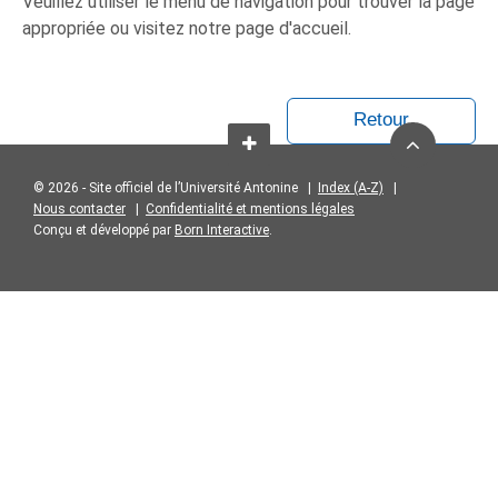
Veuillez utiliser le menu de navigation pour trouver la page
appropriée ou visitez notre page d'accueil.
Retour
© 2026 - Site officiel de l’Université Antonine |
Index (A-Z)
|
Nous contacter
|
Confidentialité et mentions légales
Conçu et développé par
Born Interactive
.