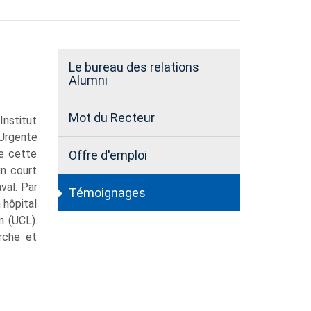
Le bureau des relations
Alumni
Mot du Recteur
Institut
 Urgente
de cette
Offre d'emploi
un court
val. Par
Témoignages
 hôpital
n (UCL).
erche et