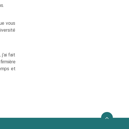
ns.
que vous
iversité
’ai fait
irmière
temps et