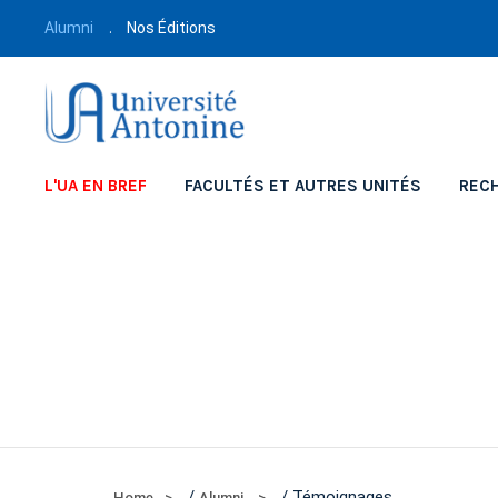
Alumni
Nos Éditions
L'UA EN BREF
FACULTÉS ET AUTRES UNITÉS
REC
/
/ Témoignages
Home
Alumni