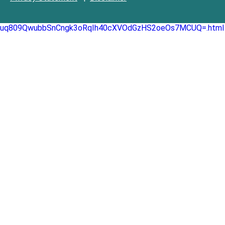
uq809QwubbSnCngk3oRqIh40cXVOdGzHS2oeOs7MCUQ=.html