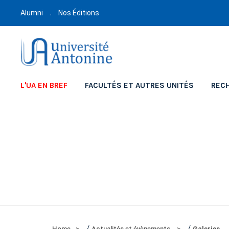
Alumni
Nos Éditions
L'UA EN BREF
FACULTÉS ET AUTRES UNITÉS
REC
/
/
Home
Actualités et évènements
Galeries