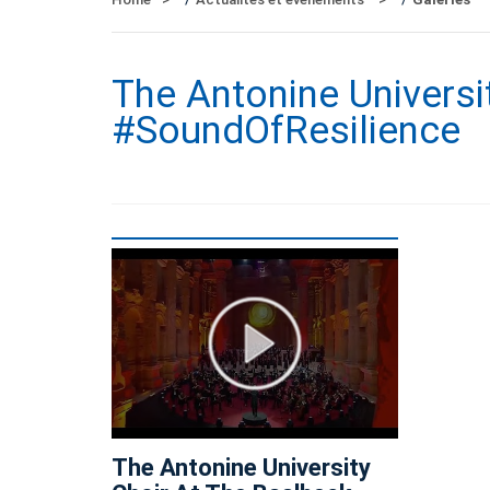
The Antonine Universit
#SoundOfResilience
The Antonine University