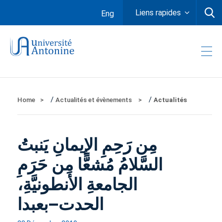
Liens rapides
Eng
/
/
Home
Actualités et évènements
Actualités
مِن رَحِمِ الإيمانِ يَنبتُ
السَّلامُ مُشعًّا مِن حَرَمِ
الجامعةِ الأنطونيَّةِ،
الحدت–بعبدا