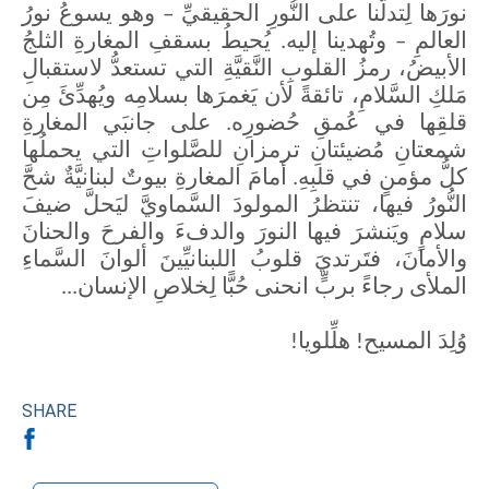
نورَها لِتدلَّنا على النُّورِ الحقيقيِّ – وهو يسوعُ نورُ
العالمِ – وتُهدينا إليه. يُحيطُ بسقفِ المغارةِ الثلجُ
الأبيضُ، رمزُ القلوبِ النَّقيَّةِ التي تستعدُّ لاستقبالِ
مَلكِ السَّلامِ، تائقةً لأن يَغمرَها بسلامِه ويُهدِّئَ مِن
قلقِها في عُمقِ حُضورِه. على جانبَي المغارةِ
شمعتانِ مُضيئتانِ ترمزانِ للصَّلواتِ التي يحملُها
كلُّ مؤمنٍ في قلبِهِ. أمامَ المغارةِ بيوتٌ لبنانيَّةٌ شحَّ
النُّورُ فيها، تنتظرُ المولودَ السَّماويَّ ليَحلَّ ضيفَ
سلامٍ ويَنشرَ فيها النورَ والدفءَ والفرحَ والحنانَ
والأمانَ، فتَرتديَ قلوبُ اللبنانيِّينَ ألوانَ السَّماءِ
الملأى رجاءً بربٍّ انحنى حُبًّا لِخلاصِ الإنسان...
وُلِدَ المسيح! هلِّلويا!
SHARE