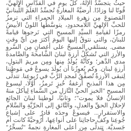
حيثُ يتجسَّدُ الإلهُ، كلَّ يومٍ في القدَّاسِ الإلهيِّ،
قُوتًا لنا وزادًا. أرضيَّةُ المغارةِ تُجسِّدُ العَلَمَ اللُّبنانيَّ
المَصنوعَ مِن زهرةِ الميلادِ الحمراءِ التي ترمزُ
للحبِّ الإلهيِّ اللَّامحدودِ، يتوسَّطُها اللونُ الأبيضُ
رمزًا لقيامةِ السيِّدِ المسيحِ التي نَرجوها قيامةً
للبنانَ، والتي نتوقُ إليها اليومَ أكثرَ مِن أيِّ وقتٍ
مضى. يستلقي المسيحُ على أغصانٍ مِن السَّروِ
والأرزِ التي تُشكِّلُ أرزةَ لبنانَ الشَّامخةَ والصَّامدةَ
مدى الدَّهر؛ وكأنَّهُ يُولَدُ مِنها ومِن مريمَ البتولِ،
أرزةِ لبنان. وكم يُعوِزُنا أن يُولَدَ يسوعُ في مَوطنِنا
لِتبقى الأرزةُ تُصفِّقُ لمجدِ الرَّبِّ في رُبوعِنا. تتدلَّى
مِن هذا المذبحِ أرغفةُ خُبزٍ تَرمزُ، أوَّلًا، ليسوعَ
المسيحِ "الخبزِ الحيِّ النَّازلِ من السَّماءِ لِيأكلَ منهُ
الإنسانُ فلا يموت"؛ وثانيًا، لوطنِنا لبنانَ الجائعِ
لإحلالِ الحقِّ والعدلِ، والتَّائقِ إلى الحرِّيَّةِ والسَّلامِ
والاستقرار... فيسوعُ وحدَه قادرٌ على إشباعِ
جُوعِنا وكفِّ حاجاتِنا على أنواعِها، أَرُوحيَّةً كانت أم
جَسديَّة. تتدلَّى مِن أعلى المغارةِ نجمةٌ "تُسخِّرُ"