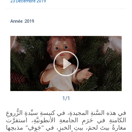
23 Décembre 2019
Année :2019
1/1
في هذه السَّنةِ المجيدةِ، في كنيسةِ سيِّدةِ الزُّروعِ
الكامنةِ في حَرَمِ الجامعةِ الأنطونيَّةِ، استقرَّت
مغارةُ بيتَ لحمَ، بيتِ الخبزِ، في "جَوفِ" مذبحِها