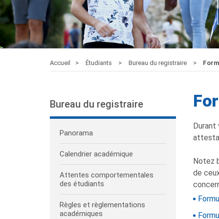
Accueil
Étudiants
Bureau du registraire
Form
For
Bureau du registraire
Durant 
Panorama
attesta
Calendrier académique
Notez b
de ceux
Attentes comportementales
des étudiants
concer
Formul
Règles et règlementations
académiques
Formu