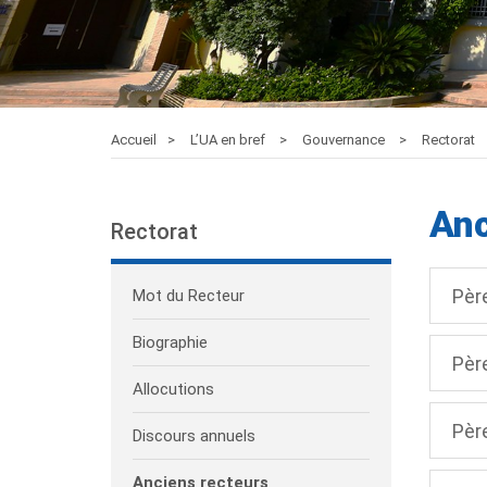
Accueil
L’UA en bref
Gouvernance
Rectorat
Anc
Rectorat
Pèr
Mot du Recteur
Biographie
Pèr
Allocutions
Pèr
Discours annuels
Anciens recteurs