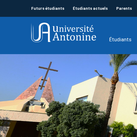
Futurs étudiants
Étudiants actuels
Parents
Étudiants