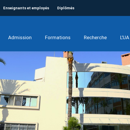
Enseignants et employés
Diplômés
Admission
Formations
Recherche
L’UA