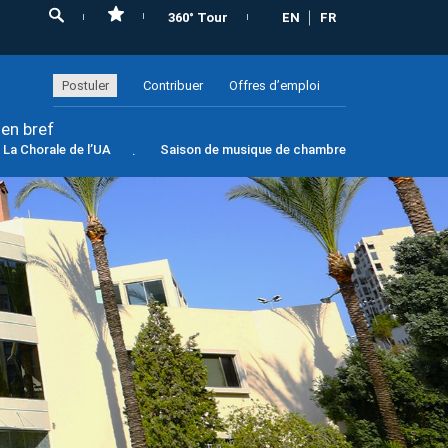
360° Tour
EN
FR
Postuler
Contribuer
Offres d’emploi
 en bref
La Chorale de l’UA
Saison de musique de chambre