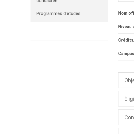
consacrée
Programmes d’études
Nom offi
Niveau d
Crédits
Campu
Obj
Éligi
Con