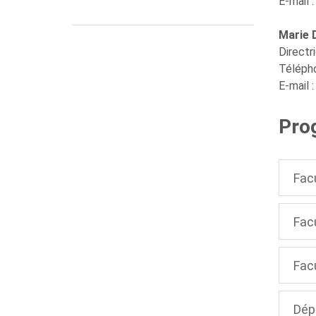
E-mail 
Marie 
Directr
Télépho
E-mail 
Pro
Facu
Facu
Fac
Dép