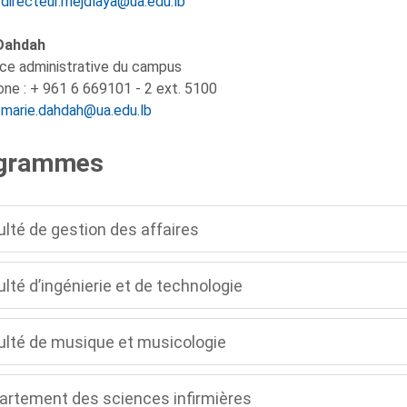
:
directeur.mejdlaya@ua.edu.lb
Dahdah
ice administrative du campus
ne : + 961 6 669101 - 2 ext. 5100
:
marie.dahdah@ua.edu.lb
grammes
lté de gestion des affaires
lté d’ingénierie et de technologie
ulté de musique et musicologie
artement des sciences infirmières