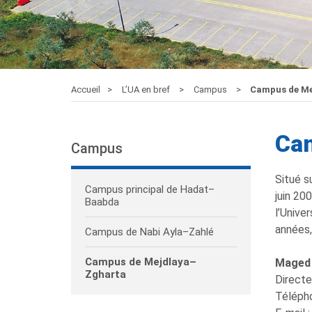
Accueil
L’UA en bref
Campus
Campus de Me
Ca
Campus
Situé s
Campus principal de Hadat–
juin 20
Baabda
l’Unive
années,
Campus de Nabi Ayla–Zahlé
Campus de Mejdlaya–
Maged
Zgharta
Direct
Télépho